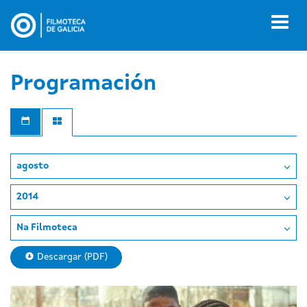
Ir
o
Toggl
contido
naviga
principal
Programación
agosto
2014
Na Filmoteca
Descargar (PDF)