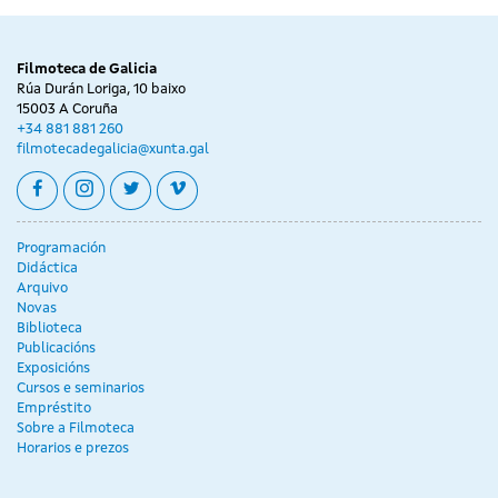
Filmoteca de Galicia
Rúa Durán Loriga, 10 baixo
15003 A Coruña
+34 881 881 260
filmotecadegalicia@xunta.gal
facebook
instagram
twitter
vimeo
Programación
Didáctica
Arquivo
Novas
Biblioteca
Publicacións
Exposicións
Cursos e seminarios
Empréstito
Sobre a Filmoteca
Horarios e prezos