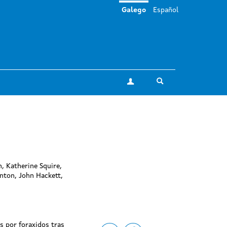
Galego
Español
Toggle search
A miña conta
n, Katherine Squire,
nton, John Hackett,
 por foraxidos tras