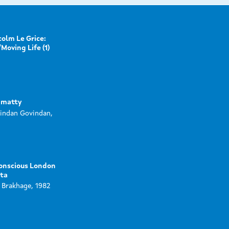
olm Le Grice:
/Moving Life (1)
matty
indan Govindan,
onscious London
ata
 Brakhage, 1982