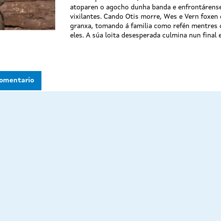
atoparen o agocho dunha banda e enfrontárense
vixilantes. Cando Otis morre, Wes e Vern foxen
granxa, tomando á familia como refén mentres 
eles. A súa loita desesperada culmina nun final e
omentario