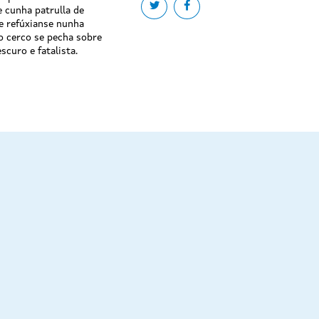
Share on twitter
Share on facebook
 cunha patrulla de
 e refúxianse nunha
o cerco se pecha sobre
scuro e fatalista.