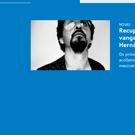
NOVAS
Recup
vanga
Hern
Os próx
acollem
mexican