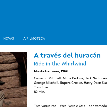
NOVAS
A FILMOTECA
A través del huracán
Ride in the Whirlwind
Monte Hellman, 1966
Cameron Mitchell, Millie Perkins, Jack Nicholso
George Mitchell, Rupert Crosse, Harry Dean Sta
Tom Filer
82 min.
Tres vaqueiros —Wes, Vern e Otis— son tomados