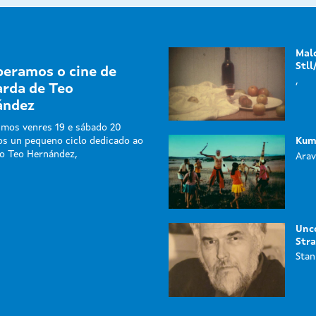
Malc
Stll
eramos o cine de
,
rda de Teo
ández
imos venres 19 e sábado 20
os un pequeno ciclo dedicado ao
Kum
o Teo Hernández,
Arav
Unc
Str
Stan