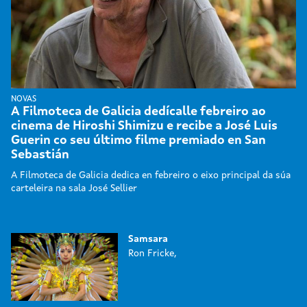
NOVAS
A Filmoteca de Galicia dedícalle febreiro ao
cinema de Hiroshi Shimizu e recibe a José Luis
Guerin co seu último filme premiado en San
Sebastián
A Filmoteca de Galicia dedica en febreiro o eixo principal da súa
carteleira na sala José Sellier
Samsara
Ron Fricke,