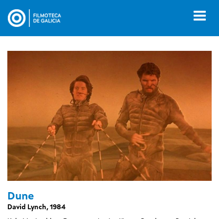
Ir
o
Toggl
contido
naviga
principal
Dune
David Lynch, 1984