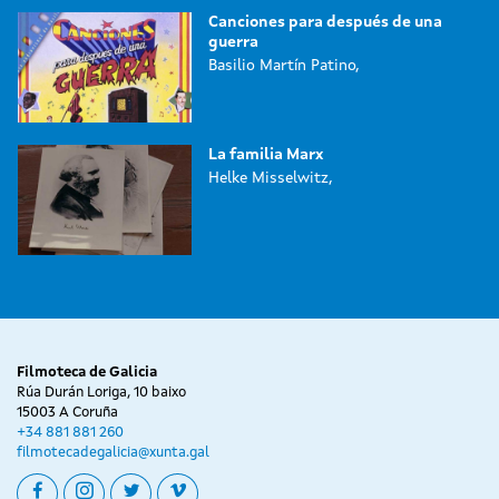
Canciones para después de una
guerra
Basilio Martín Patino,
La familia Marx
Helke Misselwitz,
Filmoteca de Galicia
Rúa Durán Loriga, 10 baixo
15003 A Coruña
+34 881 881 260
filmotecadegalicia@xunta.gal
facebook
instagram
twitter
vimeo