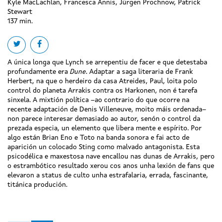
Kyle MacLachlan, Francesca Annis, Jürgen Prochnow, Patrick
Stewart
137 min.
Share on twitter
Share on facebook
A única longa que Lynch se arrepentiu de facer e que detestaba
profundamente era
Dune
. Adaptar a saga literaria de Frank
Herbert, na que o herdeiro da casa Atreides, Paul, loita polo
control do planeta Arrakis contra os Harkonen, non é tarefa
sinxela. A mixtión política –ao contrario do que ocorre na
recente adaptación de Denis Villeneuve, moito máis ordenada–
non parece interesar demasiado ao autor, senón o control da
prezada especia, un elemento que libera mente e espírito. Por
algo están Brian Eno e Toto na banda sonora e fai acto de
aparición un colocado Sting como malvado antagonista. Esta
psicodélica e maxestosa nave encallou nas dunas de Arrakis, pero
o estrambótico resultado xerou cos anos unha lexión de fans que
elevaron a status de culto unha estrafalaria, errada, fascinante,
titánica produción.