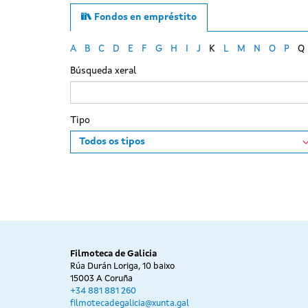
Fondos en empréstito
A
B
C
D
E
F
G
H
I
J
K
L
M
N
O
P
Q
Búsqueda xeral
Tipo
Filmoteca de Galicia
Rúa Durán Loriga, 10 baixo
15003 A Coruña
+34 881 881 260
filmotecadegalicia@xunta.gal