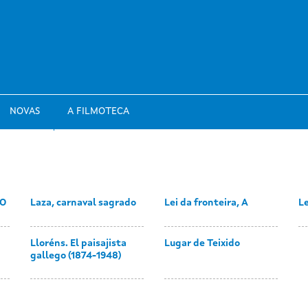
NOVAS
A FILMOTECA
 O
Laza, carnaval sagrado
Lei da fronteira, A
L
Lloréns. El paisajista
Lugar de Teixido
gallego (1874-1948)