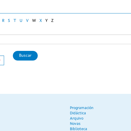
R
S
T
U
V
W
X
Y
Z
Buscar
Programación
Didáctica
Arquivo
Novas
Biblioteca