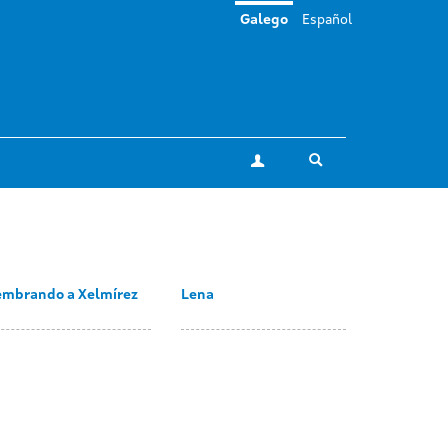
Galego
Español
Toggle search
A miña conta
embrando a Xelmírez
Lena