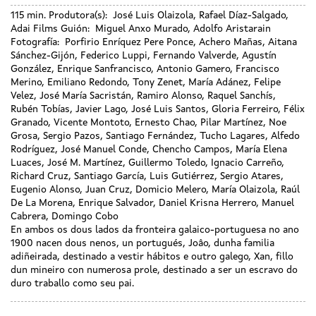
115 min.
Produtora(s):
José Luis Olaizola, Rafael Díaz-Salgado,
Adai Films
Guión:
Miguel Anxo Murado, Adolfo Aristarain
Fotografía:
Porfirio Enríquez Pere Ponce, Achero Mañas, Aitana
Sánchez-Gijón, Federico Luppi, Fernando Valverde, Agustín
González, Enrique Sanfrancisco, Antonio Gamero, Francisco
Merino, Emiliano Redondo, Tony Zenet, María Adánez, Felipe
Velez, José María Sacristán, Ramiro Alonso, Raquel Sanchís,
Rubén Tobías, Javier Lago, José Luis Santos, Gloria Ferreiro, Félix
Granado, Vicente Montoto, Ernesto Chao, Pilar Martínez, Noe
Grosa, Sergio Pazos, Santiago Fernández, Tucho Lagares, Alfedo
Rodríguez, José Manuel Conde, Chencho Campos, María Elena
Luaces, José M. Martínez, Guillermo Toledo, Ignacio Carreño,
Richard Cruz, Santiago García, Luis Gutiérrez, Sergio Atares,
Eugenio Alonso, Juan Cruz, Domicio Melero, María Olaizola, Raúl
De La Morena, Enrique Salvador, Daniel Krisna Herrero, Manuel
Cabrera, Domingo Cobo
En ambos os dous lados da fronteira galaico-portuguesa no ano
1900 nacen dous nenos, un portugués, Joâo, dunha familia
adiñeirada, destinado a vestir hábitos e outro galego, Xan, fillo
dun mineiro con numerosa prole, destinado a ser un escravo do
duro traballo como seu pai.