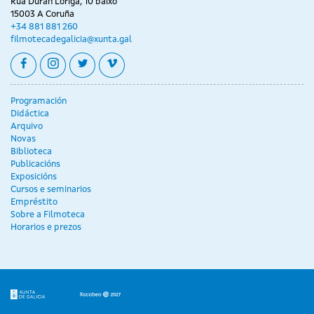
Rúa Durán Loriga, 10 baixo
15003 A Coruña
+34 881 881 260
filmotecadegalicia@xunta.gal
facebook
instagram
twitter
vimeo
Programación
Didáctica
Arquivo
Novas
Biblioteca
Publicacións
Exposicións
Cursos e seminarios
Empréstito
Sobre a Filmoteca
Horarios e prezos