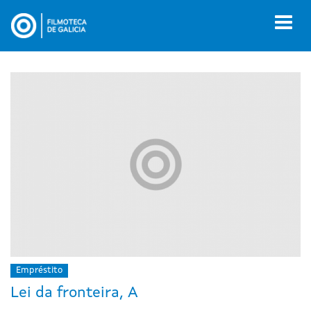
Ir
o
Toggl
contido
naviga
principal
Empréstito
Lei da fronteira, A