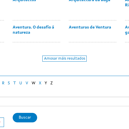
Arquitectos
Arquitectura da auga
A
Ri
Aventura. O desafío á
Aventuras de Ventura
Av
natureza
g
Amosar máis resultados
R
S
T
U
V
W
X
Y
Z
Buscar