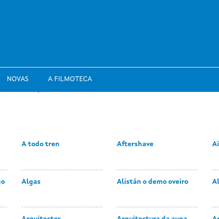
NOVAS
A FILMOTECA
A todo tren
Aftershave
A
go
Algas
Alistán o demo oveiro
A