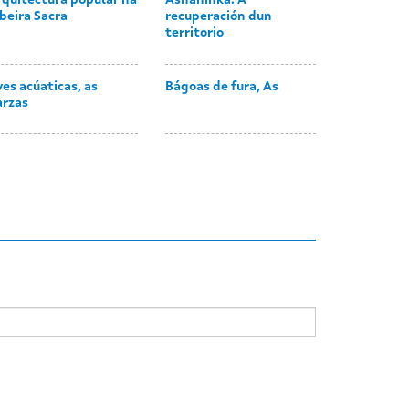
rquitectura popular na
Asháninka. A
beira Sacra
recuperación dun
territorio
es acúaticas, as
Bágoas de fura, As
arzas