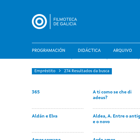
Ir
o
contido
principal
PROGRAMACIÓN
DIDÁCTICA
ARQUIVO
Empréstito
274 Resultados da busca
365
A ti como se che di
adeus?
Aldán e Elva
Aldea, A. Entre o anti
e o novo