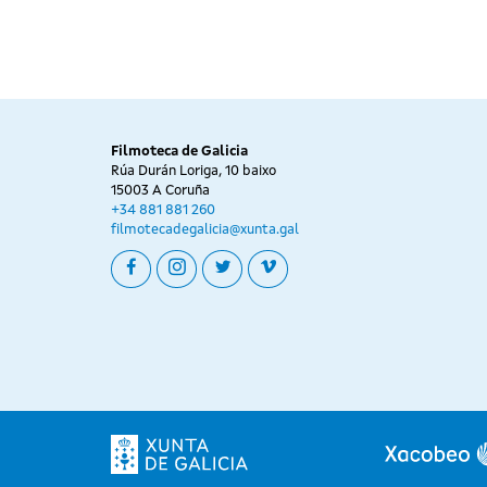
Filmoteca de Galicia
Rúa Durán Loriga, 10 baixo
15003 A Coruña
+34 881 881 260
filmotecadegalicia@xunta.gal
facebook
instagram
twitter
vimeo