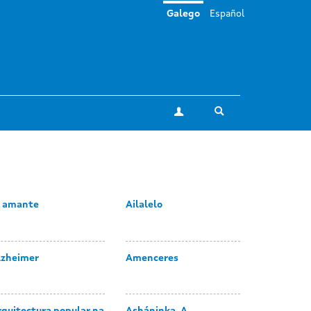
Galego
Español
Toggle search
A miña conta
i amante
Ailalelo
lzheimer
Amenceres