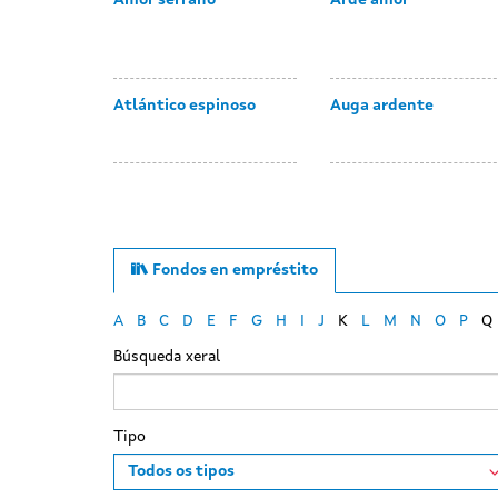
Amor serrano
Arde amor
Atlántico espinoso
Auga ardente
Fondos en empréstito
A
B
C
D
E
F
G
H
I
J
K
L
M
N
O
P
Q
Búsqueda xeral
Tipo