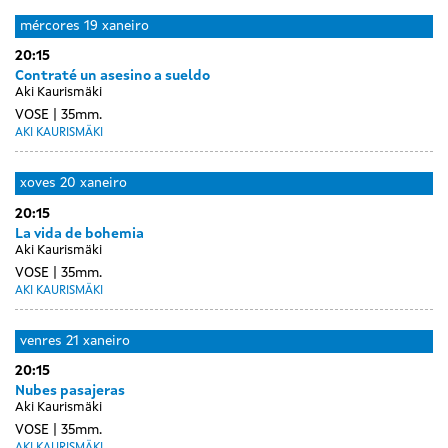
mércores
19 xaneiro
20:15
Contraté un asesino a sueldo
Aki Kaurismäki
VOSE
35mm.
AKI KAURISMÄKI
xoves
20 xaneiro
20:15
La vida de bohemia
Aki Kaurismäki
VOSE
35mm.
AKI KAURISMÄKI
venres
21 xaneiro
20:15
Nubes pasajeras
Aki Kaurismäki
VOSE
35mm.