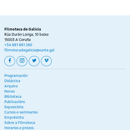
Day
sábado
without
29
sessions
xaneiro
Filmoteca de Galicia
Rúa Durán Loriga, 10 baixo
15003 A Coruña
+34 881 881 260
filmotecadegalicia@xunta.gal
facebook
instagram
twitter
vimeo
Programación
Didáctica
Arquivo
Novas
Biblioteca
Publicacións
Exposicións
Cursos e seminarios
Empréstito
Sobre a Filmoteca
Horarios e prezos