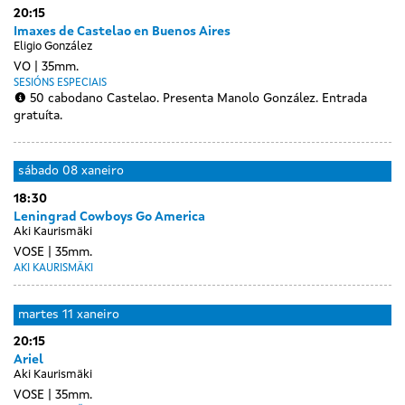
05
06
20:15
sessions
sessions
sessions
xaneiro
sessions
xaneiro
xaneiro
xaneiro
Imaxes de Castelao en Buenos Aires
Eligio González
VO
35mm.
SESIÓNS ESPECIAIS
50 cabodano Castelao. Presenta Manolo González. Entrada
gratuíta.
sábado
08 xaneiro
18:30
Leningrad Cowboys Go America
Aki Kaurismäki
VOSE
35mm.
AKI KAURISMÄKI
Day
luns
martes
11 xaneiro
without
10
20:15
sessions
xaneiro
Ariel
Aki Kaurismäki
VOSE
35mm.