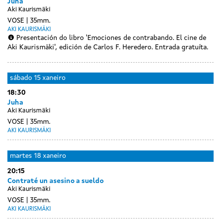
Juha
Aki Kaurismäki
VOSE
35mm.
AKI KAURISMÄKI
Presentación do libro 'Emociones de contrabando. El cine de
Aki Kaurismäki', edición de Carlos F. Heredero. Entrada gratuíta.
sábado
15 xaneiro
18:30
Juha
Aki Kaurismäki
VOSE
35mm.
AKI KAURISMÄKI
Day
luns
martes
18 xaneiro
without
17
20:15
sessions
xaneiro
Contraté un asesino a sueldo
Aki Kaurismäki
VOSE
35mm.
AKI KAURISMÄKI