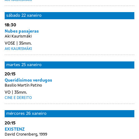
AKI KAURISMÄKI
sábado
22 xaneiro
18:30
Nubes pasajeras
Aki Kaurismäki
VOSE
35mm.
AKI KAURISMÄKI
Day
luns
martes
25 xaneiro
without
24
20:15
sessions
xaneiro
Queridísimos verdugos
Basilio Martín Patino
VO
35mm.
CINE E DEREITO
mércores
26 xaneiro
20:15
EXISTENZ
David Cronenberg, 1999