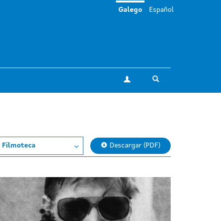
Galego
Español
Toggle search
A miña conta
 Filmoteca
Descargar (PDF)