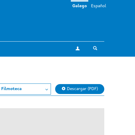
Galego
Español
Toggle search
A miña conta
 Filmoteca
Descargar (PDF)