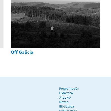
Off Galicia
Programación
Didáctica
Arquivo
Novas
Biblioteca