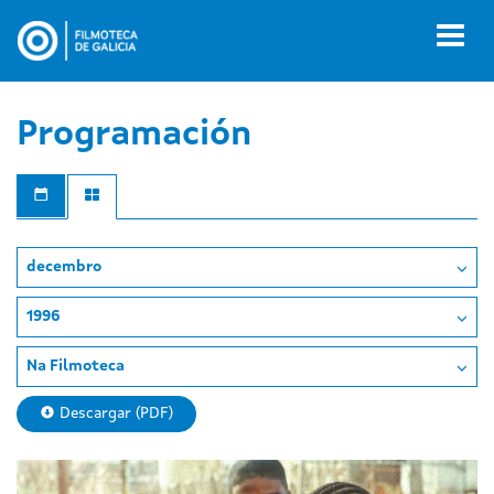
Ir
o
Toggl
contido
naviga
principal
Programación
decembro
1996
Na Filmoteca
Descargar (PDF)