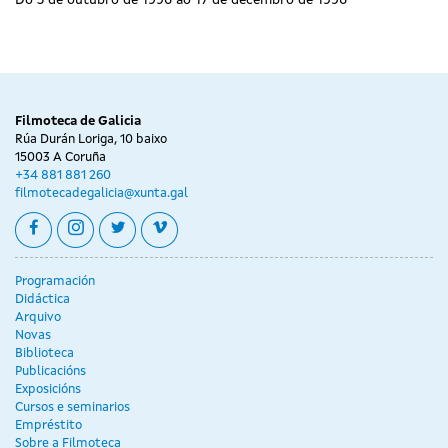
Filmoteca de Galicia
Rúa Durán Loriga, 10 baixo
15003 A Coruña
+34 881 881 260
filmotecadegalicia@xunta.gal
facebook
instagram
twitter
vimeo
Programación
Didáctica
Arquivo
Novas
Biblioteca
Publicacións
Exposicións
Cursos e seminarios
Empréstito
Sobre a Filmoteca