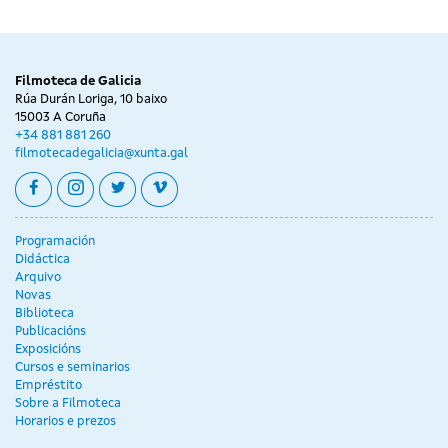
Filmoteca de Galicia
Rúa Durán Loriga, 10 baixo
15003 A Coruña
+34 881 881 260
filmotecadegalicia@xunta.gal
facebook
instagram
twitter
vimeo
Programación
Didáctica
Arquivo
Novas
Biblioteca
Publicacións
Exposicións
Cursos e seminarios
Empréstito
Sobre a Filmoteca
Horarios e prezos