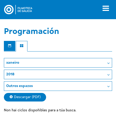
Ir
o
Toggl
contido
naviga
principal
Programación
xaneiro
2018
Outros espazos
Descargar (PDF)
Non hai ciclos dispoñibles para a túa busca.