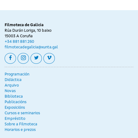
Filmoteca de Galicia
Rúa Durán Loriga, 10 baixo
15003 A Coruña
+34 881 881 260
filmotecadegalicia@xunta.gal
facebook
instagram
twitter
vimeo
Programación
Didáctica
Arquivo
Novas
Biblioteca
Publicacións
Exposicións
Cursos e seminarios
Empréstito
Sobre a Filmoteca
Horarios e prezos