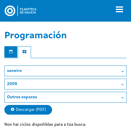
Ir
o
Toggl
contido
naviga
principal
Programación
xaneiro
2009
Outros espazos
Descargar (PDF)
Non hai ciclos dispoñibles para a túa busca.