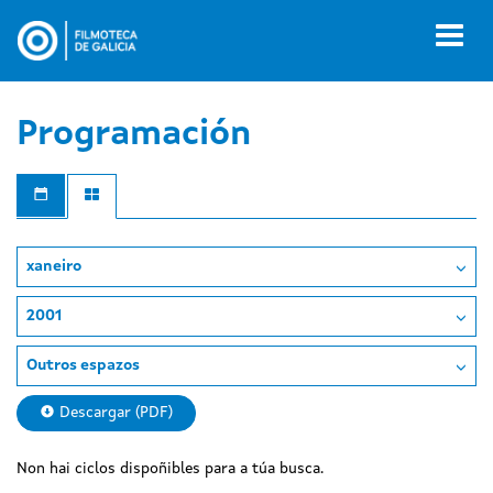
Ir
o
Toggl
contido
naviga
principal
Programación
xaneiro
2001
Outros espazos
Descargar (PDF)
Non hai ciclos dispoñibles para a túa busca.