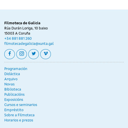
Filmoteca de Galicia
Rúa Durán Loriga, 10 baixo
15003 A Coruña
+34 881 881 260
filmotecadegalicia@xunta.gal
facebook
instagram
twitter
vimeo
Programación
Didáctica
Arquivo
Novas
Biblioteca
Publicacións
Exposicións
Cursos e seminarios
Empréstito
Sobre a Filmoteca
Horarios e prezos