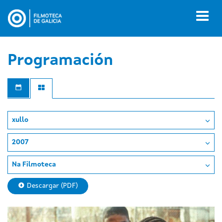
Ir
o
Toggl
contido
naviga
principal
Programación
xullo
2007
Na Filmoteca
Descargar (PDF)