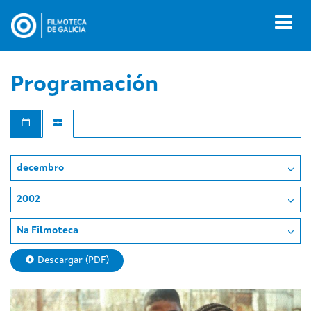
Ir
o
Toggl
contido
naviga
principal
Programación
decembro
2002
Na Filmoteca
Descargar (PDF)