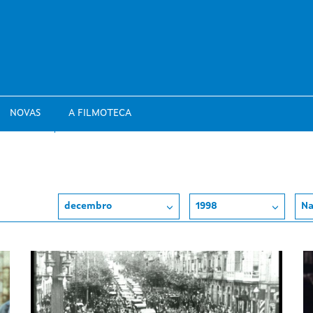
NOVAS
A FILMOTECA
decembro
1998
Na