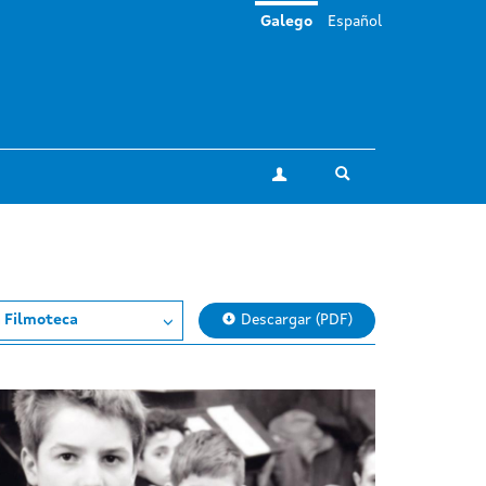
Galego
Español
Toggle search
A miña conta
 Filmoteca
Descargar (PDF)