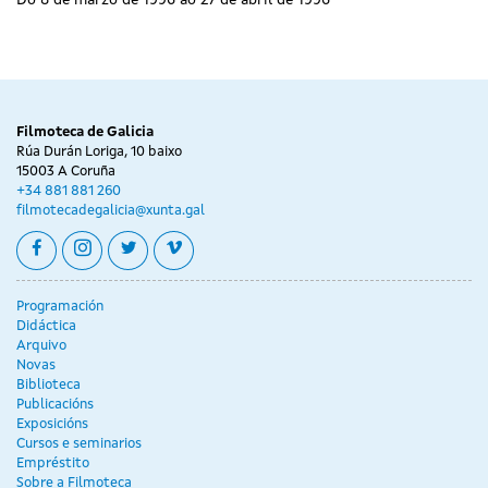
Filmoteca de Galicia
Rúa Durán Loriga, 10 baixo
15003 A Coruña
+34 881 881 260
filmotecadegalicia@xunta.gal
facebook
instagram
twitter
vimeo
Programación
Didáctica
Arquivo
Novas
Biblioteca
Publicacións
Exposicións
Cursos e seminarios
Empréstito
Sobre a Filmoteca