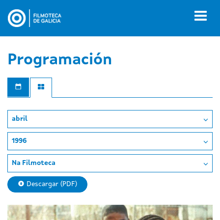
Ir
o
Toggl
contido
naviga
principal
Programación
abril
1996
Na Filmoteca
Descargar (PDF)