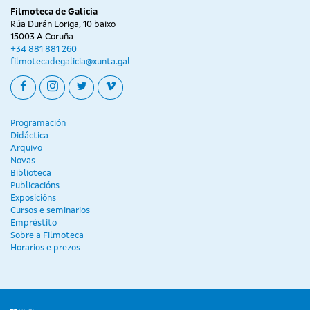
Filmoteca de Galicia
Rúa Durán Loriga, 10 baixo
15003 A Coruña
+34 881 881 260
filmotecadegalicia@xunta.gal
facebook
instagram
twitter
vimeo
Programación
Didáctica
Arquivo
Novas
Biblioteca
Publicacións
Exposicións
Cursos e seminarios
Empréstito
Sobre a Filmoteca
Horarios e prezos