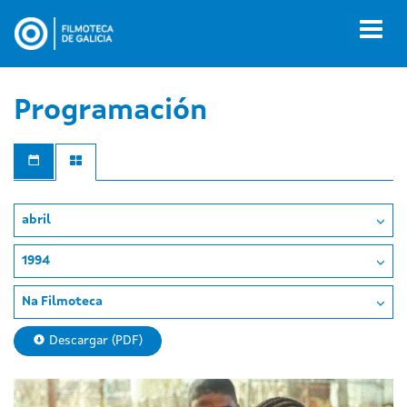
Ir
o
Toggl
contido
naviga
principal
Programación
abril
1994
Na Filmoteca
Descargar (PDF)