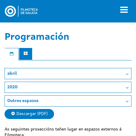
Ir
o
Toggl
contido
naviga
principal
Programación
abril
2020
Outros espazos
Descargar (PDF)
As seguintes proxeccións teñen lugar en espazos externos á
Filmoteca