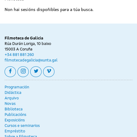
Non hai sesións dispoñibles para a túa busca.
Filmoteca de Galicia
Rúa Durán Loriga, 10 baixo
15003 A Coruña
+34 881 881 260
filmotecadegalicia@xunta.gal
facebook
instagram
twitter
vimeo
Programación
Didáctica
Arquivo
Novas
Biblioteca
Publicacións
Exposicións
Cursos e seminarios
Empréstito
Sobre a Filmoteca