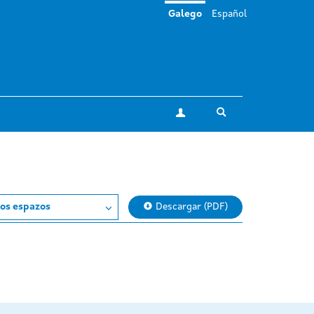
Galego
Español
Toggle search
A miña conta
os espazos
Descargar (PDF)