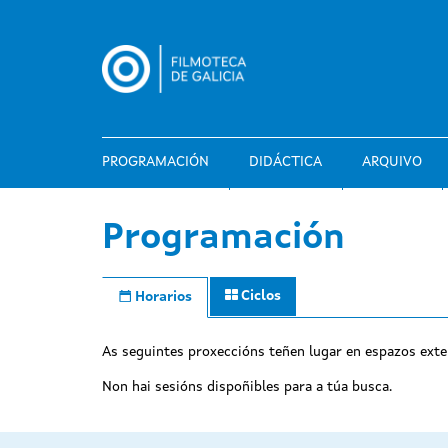
Ir
o
contido
principal
PROGRAMACIÓN
DIDÁCTICA
ARQUIVO
Programación
Ciclos
Horarios
As seguintes proxeccións teñen lugar en espazos exte
Non hai sesións dispoñibles para a túa busca.