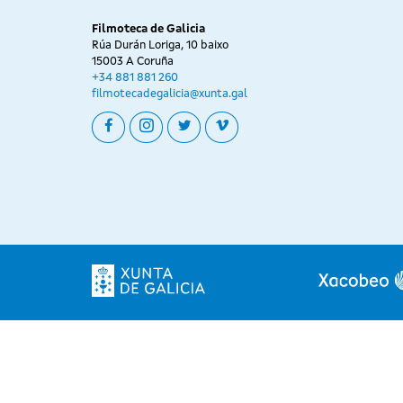
Filmoteca de Galicia
Rúa Durán Loriga, 10 baixo
15003 A Coruña
+34 881 881 260
filmotecadegalicia@xunta.gal
facebook
instagram
twitter
vimeo