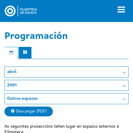
Ir
o
Toggl
contido
naviga
principal
Programación
abril
2001
Outros espazos
Descargar (PDF)
As seguintes proxeccións teñen lugar en espazos externos á
Filmoteca