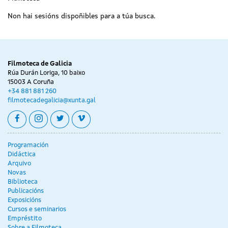
Non hai sesións dispoñibles para a túa busca.
Filmoteca de Galicia
Rúa Durán Loriga, 10 baixo
15003 A Coruña
+34 881 881 260
filmotecadegalicia@xunta.gal
facebook
instagram
twitter
vimeo
Programación
Didáctica
Arquivo
Novas
Biblioteca
Publicacións
Exposicións
Cursos e seminarios
Empréstito
Sobre a Filmoteca