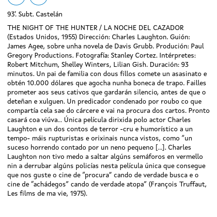
93’. Subt. Castelán
THE NIGHT OF THE HUNTER / LA NOCHE DEL CAZADOR
(Estados Unidos, 1955) Dirección: Charles Laughton. Guión:
James Agee, sobre unha novela de Davis Grubb. Produción: Paul
Gregory Productions. Fotografía: Stanley Cortez. Intérpretes:
Robert Mitchum, Shelley Winters, Lilian Gish. Duración: 93
minutos. Un pai de familia con dous fillos comete un asasinato e
obtén 10.000 dólares que agocha nunha boneca de trapo. Failles
prometer aos seus cativos que gardarán silencio, antes de que o
deteñan e xulguen. Un predicador condenado por roubo co que
compartía cela sae do cárcere e vai na procura dos cartos. Pronto
casará coa viúva... Única película dirixida polo actor Charles
Laughton e un dos contos de terror -cru e humorístico a un
tempo- máis rupturistas e orixinais nunca vistos, como “un
suceso horrendo contado por un neno pequeno […]. Charles
Laughton non tivo medo a saltar algúns semáforos en vermello
nin a derrubar algúns policías nesta película única que consegue
que nos guste o cine de “procura” cando de verdade busca e o
cine de “achádegos” cando de verdade atopa” (François Truffaut,
Les films de ma vie, 1975).