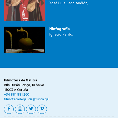
Xosé Luis Ledo Andión,
Ninfografía
Ignacio Pardo,
Filmoteca de Galicia
Rúa Durán Loriga, 10 baixo
15003 A Coruña
+34 881 881 260
filmotecadegalicia@xunta.gal
facebook
instagram
twitter
vimeo