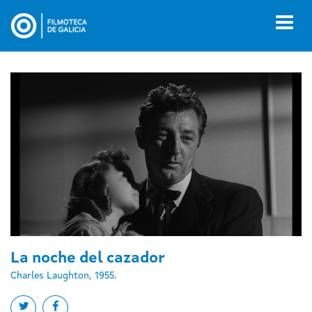
Ir
o
Toggl
contido
naviga
principal
La noche del cazador
Charles Laughton, 1955.
Share on twitter
Share on facebook