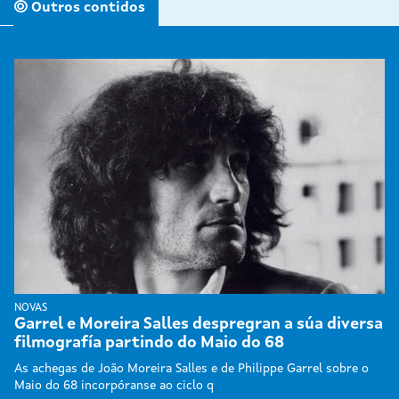
Outros contidos
NOVAS
Garrel e Moreira Salles despregran a súa diversa
filmografía partindo do Maio do 68
As achegas de João Moreira Salles e de Philippe Garrel sobre o
Maio do 68 incorpóranse ao ciclo q