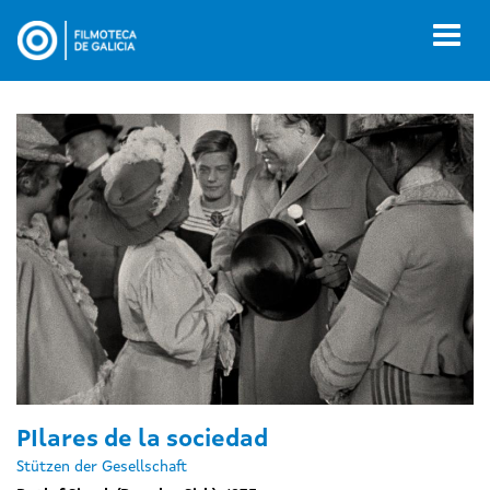
Ir
o
Toggl
contido
naviga
principal
PIlares de la sociedad
Stützen der Gesellschaft