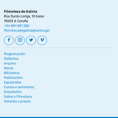
Filmoteca de Galicia
Rúa Durán Loriga, 10 baixo
15003 A Coruña
+34 881 881 260
filmotecadegalicia@xunta.gal
facebook
instagram
twitter
vimeo
Programación
Didáctica
Arquivo
Novas
Biblioteca
Publicacións
Exposicións
Cursos e seminarios
Empréstito
Sobre a Filmoteca
Horarios e prezos