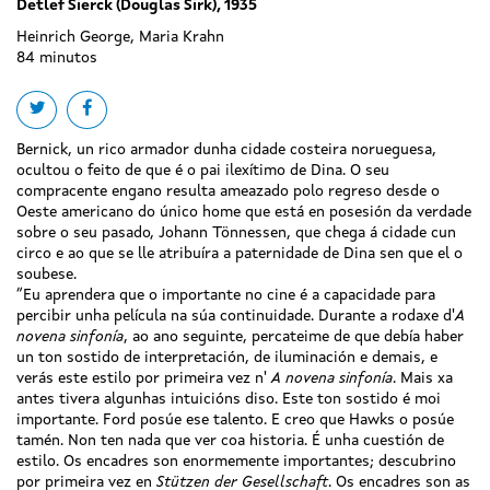
Detlef Sierck (Douglas Sirk), 1935
Heinrich George, Maria Krahn
84 minutos
Share on twitter
Share on facebook
Bernick, un rico armador dunha cidade costeira norueguesa,
ocultou o feito de que é o pai ilexítimo de Dina. O seu
compracente engano resulta ameazado polo regreso desde o
Oeste americano do único home que está en posesión da verdade
sobre o seu pasado, Johann Tönnessen, que chega á cidade cun
circo e ao que se lle atribuíra a paternidade de Dina sen que el o
soubese.
“Eu aprendera que o importante no cine é a capacidade para
percibir unha película na súa continuidade. Durante a rodaxe d'
A
novena sinfonía
, ao ano seguinte, percateime de que debía haber
un ton sostido de interpretación, de iluminación e demais, e
verás este estilo por primeira vez n'
A novena sinfonía
. Mais xa
antes tivera algunhas intuicións diso. Este ton sostido é moi
importante. Ford posúe ese talento. E creo que Hawks o posúe
tamén. Non ten nada que ver coa historia. É unha cuestión de
estilo. Os encadres son enormemente importantes; descubrino
por primeira vez en
Stützen der Gesellschaft
. Os encadres son as