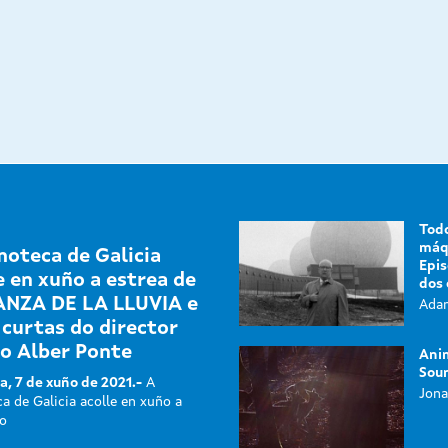
Todo
máqu
moteca de Galicia
Epis
e en xuño a estrea de
dos 
ANZA DE LA LLUVIA e
Adam
 curtas do director
o Alber Ponte
Ani
Sou
a, 7 de xuño de 2021.-
A
Jona
a de Galicia acolle en xuño a
o