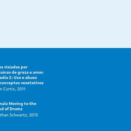
s vixiados por
inas de graza e amor.
odio 2: Uso e abuso
conceptos vexetativos
 Curtis, 2011
mals Moving to the
nd of Drums
than Schwartz, 2013