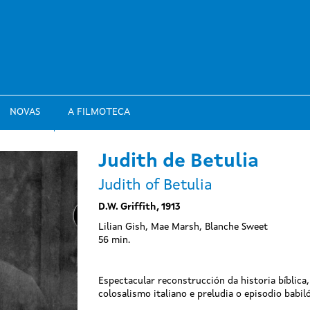
NOVAS
A FILMOTECA
Judith de Betulia
Judith of Betulia
D.W. Griffith, 1913
Lilian Gish, Mae Marsh, Blanche Sweet
56 min.
Espectacular reconstrucción da historia bíblica,
colosalismo italiano e preludia o episodio babiló