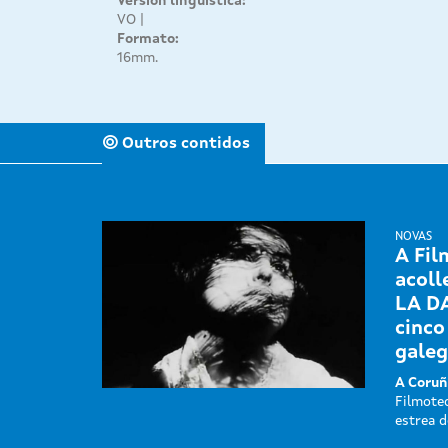
Versión lingüística:
VO
Formato:
16mm.
Outros contidos
NOVAS
A Fil
acoll
LA D
cinco
galeg
A Coruñ
Filmotec
estrea d