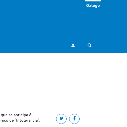
Galego
Toggle search
A miña conta
 que se anticipa ó
Share on twitter
Share on facebook
nico de "Intolerancia".