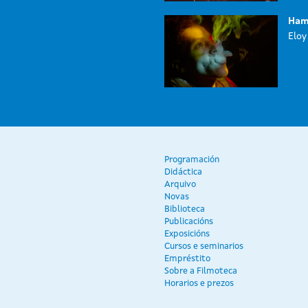
Ham
Eloy
Programación
Didáctica
Arquivo
Novas
Biblioteca
Publicacións
Exposicións
Cursos e seminarios
Empréstito
Sobre a Filmoteca
Horarios e prezos