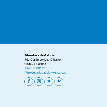
Filmoteca de Galicia
Rúa Durán Loriga, 10 baixo
15003 A Coruña
+34 881 881 260
filmotecadegalicia@xunta.gal
facebook
instagram
twitter
vimeo