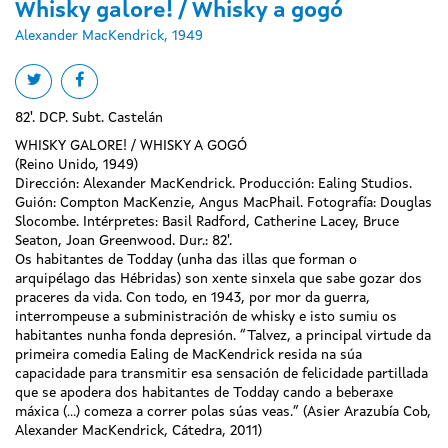
Whisky galore! / Whisky a gogó
Alexander MacKendrick, 1949
Share on twitter
Share on facebook
82'. DCP. Subt. Castelán
WHISKY GALORE! / WHISKY A GOGÓ
(Reino Unido, 1949)
Dirección: Alexander MacKendrick. Producción: Ealing Studios.
Guión: Compton MacKenzie, Angus MacPhail. Fotografía: Douglas
Slocombe. Intérpretes: Basil Radford, Catherine Lacey, Bruce
Seaton, Joan Greenwood. Dur.: 82'.
Os habitantes de Todday (unha das illas que forman o
arquipélago das Hébridas) son xente sinxela que sabe gozar dos
praceres da vida. Con todo, en 1943, por mor da guerra,
interrompeuse a subministración de whisky e isto sumiu os
habitantes nunha fonda depresión. “Talvez, a principal virtude da
primeira comedia Ealing de MacKendrick resida na súa
capacidade para transmitir esa sensación de felicidade partillada
que se apodera dos habitantes de Todday cando a beberaxe
máxica (…) comeza a correr polas súas veas.” (Asier Arazubía Cob,
Alexander MacKendrick, Cátedra, 2011)