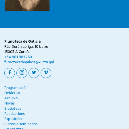
Filmoteca de Galicia
Rúa Durán Loriga, 10 baixo
15003 A Coruña
+34 881 881 260
filmotecadegalicia@xunta.gal
facebook
instagram
twitter
vimeo
Programación
Didáctica
Arquivo
Novas
Biblioteca
Publicacións
Exposicións
Cursos e seminarios