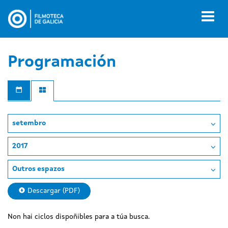
Ir
o
Toggl
contido
naviga
principal
Programación
setembro
2017
Outros espazos
Descargar (PDF)
Non hai ciclos dispoñibles para a túa busca.