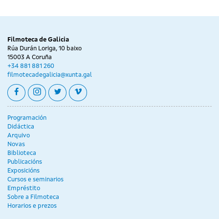
Filmoteca de Galicia
Rúa Durán Loriga, 10 baixo
15003 A Coruña
+34 881 881 260
filmotecadegalicia@xunta.gal
facebook
instagram
twitter
vimeo
Programación
Didáctica
Arquivo
Novas
Biblioteca
Publicacións
Exposicións
Cursos e seminarios
Empréstito
Sobre a Filmoteca
Horarios e prezos