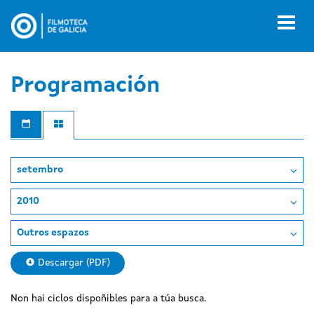
Ir
o
Toggl
contido
naviga
principal
Programación
setembro
2010
Outros espazos
Descargar (PDF)
Non hai ciclos dispoñibles para a túa busca.