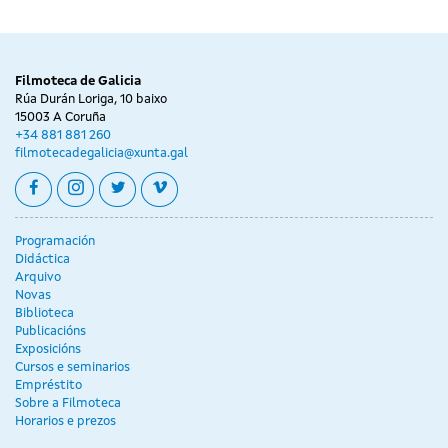
Filmoteca de Galicia
Rúa Durán Loriga, 10 baixo
15003 A Coruña
+34 881 881 260
filmotecadegalicia@xunta.gal
facebook
instagram
twitter
vimeo
Programación
Didáctica
Arquivo
Novas
Biblioteca
Publicacións
Exposicións
Cursos e seminarios
Empréstito
Sobre a Filmoteca
Horarios e prezos