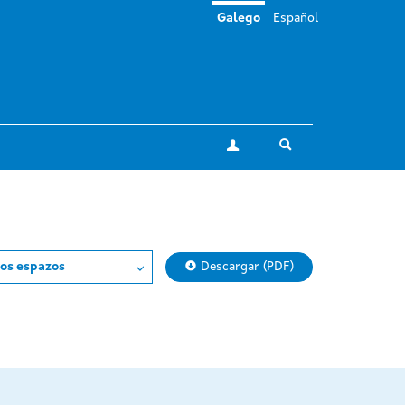
Galego
Español
Toggle search
A miña conta
os espazos
Descargar (PDF)