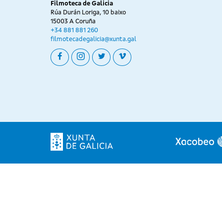
Filmoteca de Galicia
Rúa Durán Loriga, 10 baixo
15003 A Coruña
+34 881 881 260
filmotecadegalicia@xunta.gal
facebook
instagram
twitter
vimeo