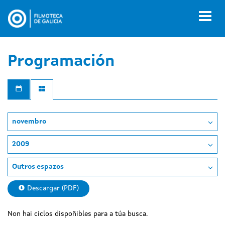
Ir
o
Toggl
contido
naviga
principal
Programación
novembro
2009
Outros espazos
Descargar (PDF)
Non hai ciclos dispoñibles para a túa busca.