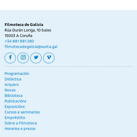
Filmoteca de Galicia
Rúa Durán Loriga, 10 baixo
15003 A Coruña
+34 881 881 260
filmotecadegalicia@xunta.gal
facebook
instagram
twitter
vimeo
Programación
Didáctica
Arquivo
Novas
Biblioteca
Publicacións
Exposicións
Cursos e seminarios
Empréstito
Sobre a Filmoteca
Horarios e prezos