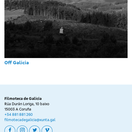
Off Galicia
Filmoteca de Galicia
Rúa Durán Loriga, 10 baixo
15003 A Coruña
+34 881 881 260
filmotecadegalicia@xunta.gal
facebook
instagram
twitter
vimeo