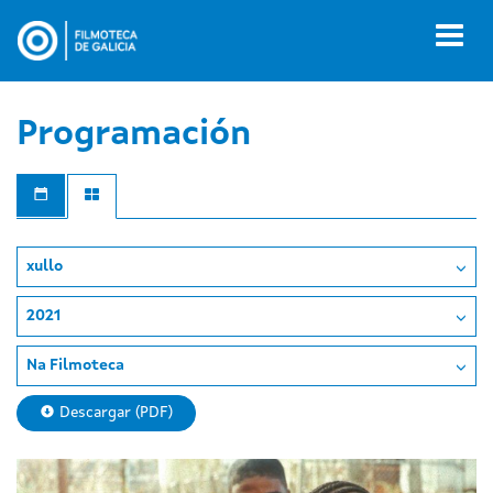
Ir
o
Toggl
contido
naviga
principal
Programación
xullo
2021
Na Filmoteca
Descargar (PDF)