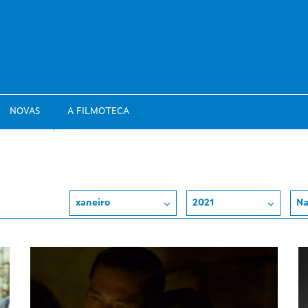
NOVAS
A FILMOTECA
xaneiro
2021
Na