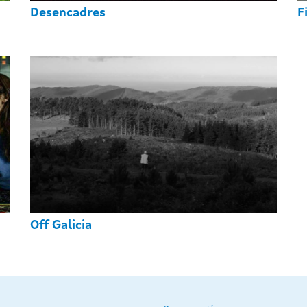
Desencadres
F
Off Galicia