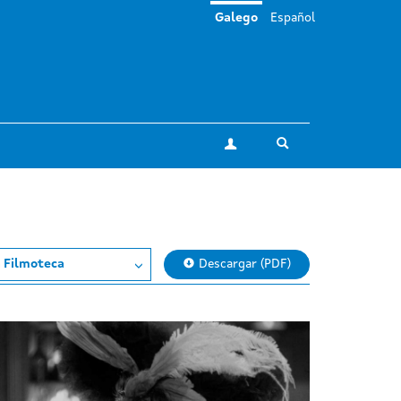
Galego
Español
Toggle search
A miña conta
 Filmoteca
Descargar (PDF)