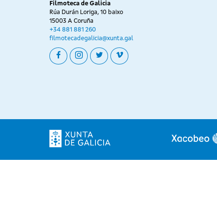
Filmoteca de Galicia
Rúa Durán Loriga, 10 baixo
15003 A Coruña
+34 881 881 260
filmotecadegalicia@xunta.gal
facebook
instagram
twitter
vimeo