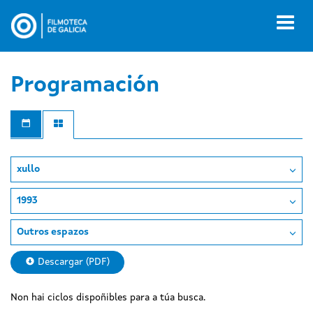
Ir
o
Toggl
contido
naviga
principal
Programación
xullo
1993
Outros espazos
Descargar (PDF)
Non hai ciclos dispoñibles para a túa busca.