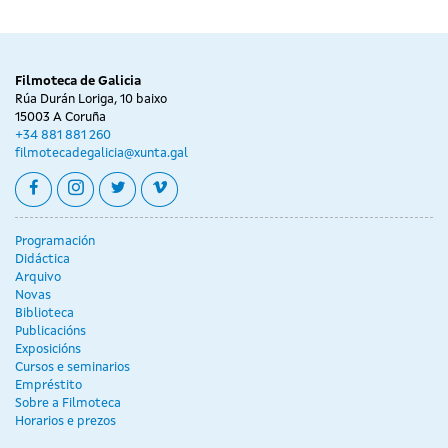
Filmoteca de Galicia
Rúa Durán Loriga, 10 baixo
15003 A Coruña
+34 881 881 260
filmotecadegalicia@xunta.gal
facebook
instagram
twitter
vimeo
Programación
Didáctica
Arquivo
Novas
Biblioteca
Publicacións
Exposicións
Cursos e seminarios
Empréstito
Sobre a Filmoteca
Horarios e prezos