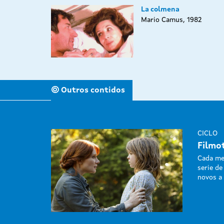
La colmena
Mario Camus, 1982
Outros contidos
CICLO
Filmo
Cada me
serie de
novos a 