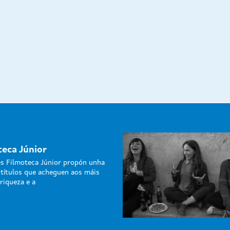
teca Júnior
s Filmoteca Júnior propón unha
 títulos que acheguen aos máis
riqueza e a