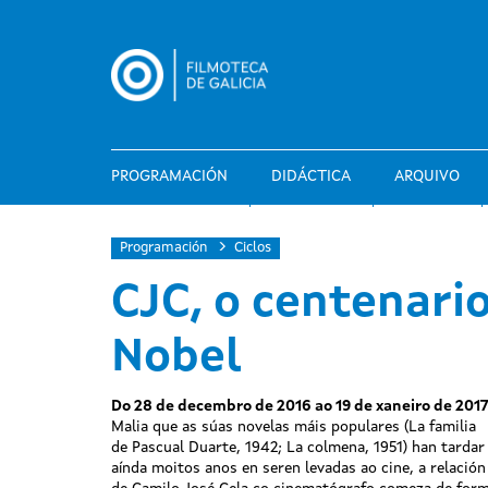
Ir
o
contido
principal
PROGRAMACIÓN
DIDÁCTICA
ARQUIVO
Programación
Ciclos
CJC, o centenari
Nobel
Do 28 de decembro de 2016 ao 19 de xaneiro de 201
Malia que as súas novelas máis populares (La familia
de Pascual Duarte, 1942; La colmena, 1951) han tardar
aínda moitos anos en seren levadas ao cine, a relación