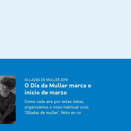
OLLADAS DE MULLER 2019
O Día da Muller marca o
inicio de marzo
Como cada ano por estas datas,
organizamos o noso habitual ciclo
'Olladas de muller', feito en co