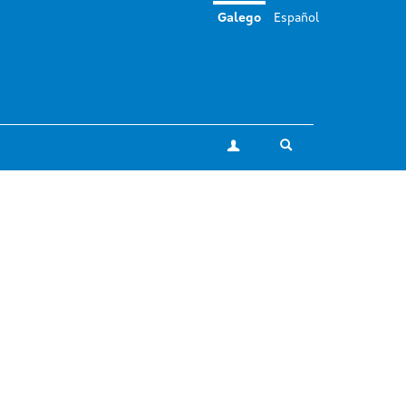
Galego
Español
Toggle search
A miña conta