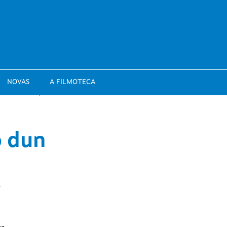
NOVAS
A FILMOTECA
o dun
7