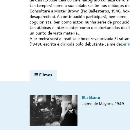
de Camilo José Cela co cinematógrafo comeza de for
tan temperá como a súa colaboración nos diálogos de
Consultaré a Mister Brown (Pío Ballesteros, 1946, hox
desaparecida). A continuación participará, ben como
coguionista, ben como actor, nunha serie de produció
tan atípicas e interesantes como desafortunadas desd
un punto de vista material.
A primeira será a insólita e hoxe revalorizada El sótan
(1949), escrita e dirixida polo debutante Jaime de
Ler 
Filmes
El sótano
Jaime de Mayora, 1949