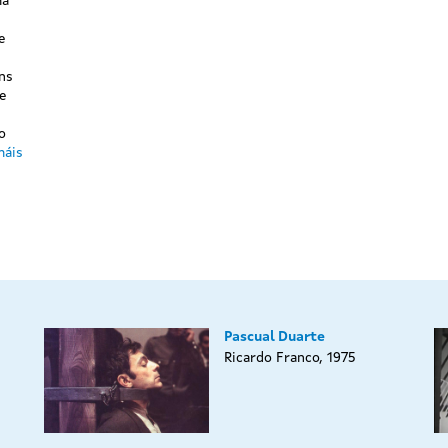
ma
e
ns
e
o
máis
Pascual Duarte
Ricardo Franco, 1975