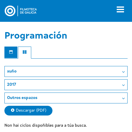
Ir
o
Toggl
contido
naviga
principal
Programación
xuño
2017
Outros espazos
Descargar (PDF)
Non hai ciclos dispoñibles para a túa busca.