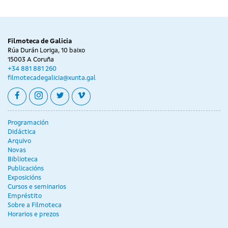
Filmoteca de Galicia
Rúa Durán Loriga, 10 baixo
15003 A Coruña
+34 881 881 260
filmotecadegalicia@xunta.gal
facebook
instagram
twitter
vimeo
Programación
Didáctica
Arquivo
Novas
Biblioteca
Publicacións
Exposicións
Cursos e seminarios
Empréstito
Sobre a Filmoteca
Horarios e prezos