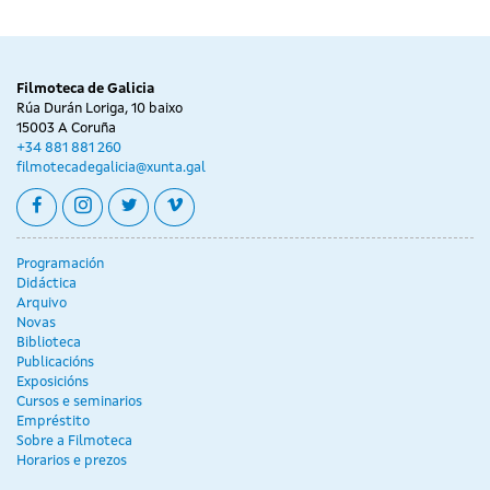
Filmoteca de Galicia
Rúa Durán Loriga, 10 baixo
15003 A Coruña
+34 881 881 260
filmotecadegalicia@xunta.gal
facebook
instagram
twitter
vimeo
Programación
Didáctica
Arquivo
Novas
Biblioteca
Publicacións
Exposicións
Cursos e seminarios
Empréstito
Sobre a Filmoteca
Horarios e prezos