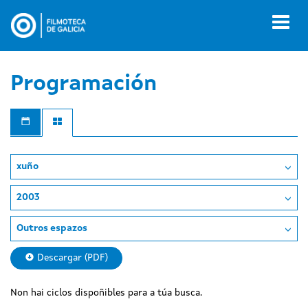
Ir
o
Toggl
contido
naviga
principal
Programación
xuño
2003
Outros espazos
Descargar (PDF)
Non hai ciclos dispoñibles para a túa busca.