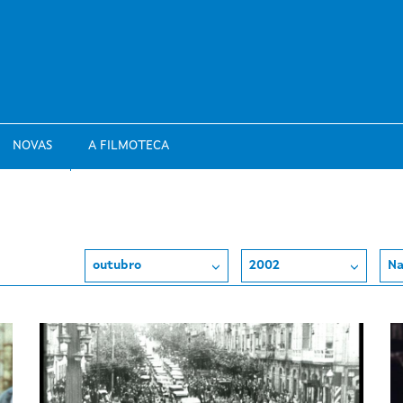
NOVAS
A FILMOTECA
outubro
2002
Na