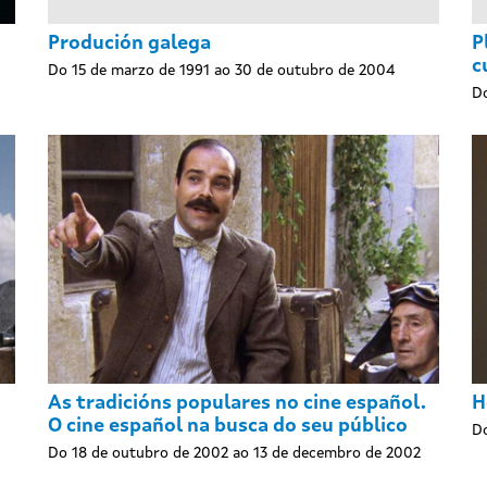
Produción galega
P
c
Do 15 de marzo de 1991 ao 30 de outubro de 2004
Do
As tradicións populares no cine español.
H
O cine español na busca do seu público
Do
Do 18 de outubro de 2002 ao 13 de decembro de 2002