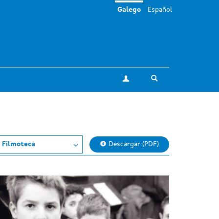
Galego
Español
Toggle search
A miña conta
 Filmoteca
Descargar (PDF)