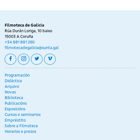
Filmoteca de Galicia
Rúa Durán Loriga, 10 baixo
15003 A Coruña
+34 881 881 260
filmotecadegalicia@xunta.gal
facebook
instagram
twitter
vimeo
Programación
Didáctica
Arquivo
Novas
Biblioteca
Publicacións
Exposicións
Cursos e seminarios
Empréstito
Sobre a Filmoteca
Horarios e prezos