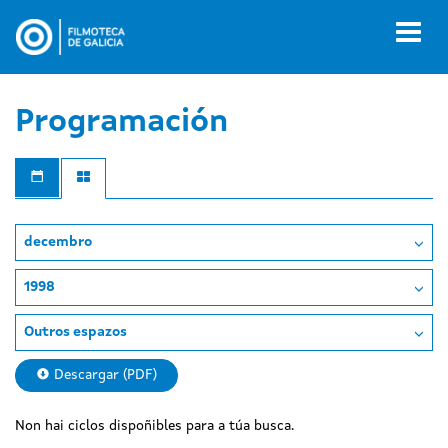
Ir
o
Toggl
contido
naviga
principal
Programación
decembro
1998
Outros espazos
Descargar (PDF)
Non hai ciclos dispoñibles para a túa busca.