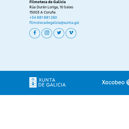
Filmoteca de Galicia
Rúa Durán Loriga, 10 baixo
15003 A Coruña
+34 881 881 260
filmotecadegalicia@xunta.gal
facebook
instagram
twitter
vimeo