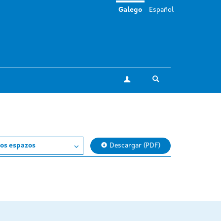
Galego
Español
Toggle search
A miña conta
os espazos
Descargar (PDF)