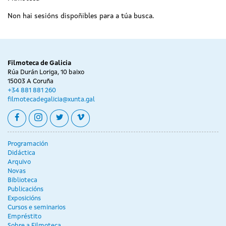
Non hai sesións dispoñibles para a túa busca.
Filmoteca de Galicia
Rúa Durán Loriga, 10 baixo
15003 A Coruña
+34 881 881 260
filmotecadegalicia@xunta.gal
facebook
instagram
twitter
vimeo
Programación
Didáctica
Arquivo
Novas
Biblioteca
Publicacións
Exposicións
Cursos e seminarios
Empréstito
Sobre a Filmoteca