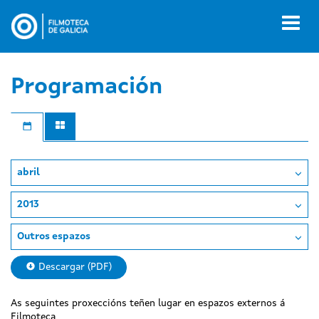
Ir
o
Toggl
contido
naviga
principal
Programación
abril
2013
Outros espazos
Descargar (PDF)
As seguintes proxeccións teñen lugar en espazos externos á
Filmoteca