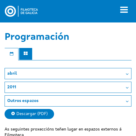
Ir
o
Toggl
contido
naviga
principal
Programación
abril
2011
Outros espazos
Descargar (PDF)
As seguintes proxeccións teñen lugar en espazos externos á
Filmoteca