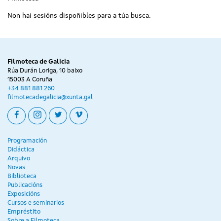
Non hai sesións dispoñibles para a túa busca.
Filmoteca de Galicia
Rúa Durán Loriga, 10 baixo
15003 A Coruña
+34 881 881 260
filmotecadegalicia@xunta.gal
facebook
instagram
twitter
vimeo
Programación
Didáctica
Arquivo
Novas
Biblioteca
Publicacións
Exposicións
Cursos e seminarios
Empréstito
Sobre a Filmoteca