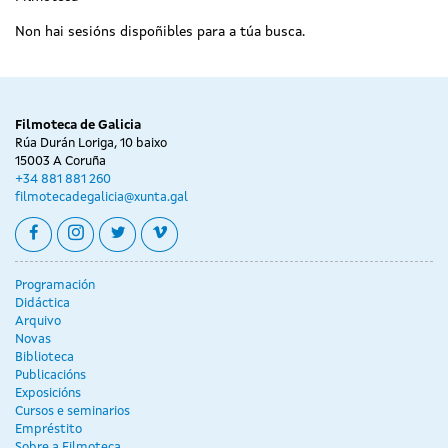
Non hai sesións dispoñibles para a túa busca.
Filmoteca de Galicia
Rúa Durán Loriga, 10 baixo
15003 A Coruña
+34 881 881 260
filmotecadegalicia@xunta.gal
facebook
instagram
twitter
vimeo
Programación
Didáctica
Arquivo
Novas
Biblioteca
Publicacións
Exposicións
Cursos e seminarios
Empréstito
Sobre a Filmoteca