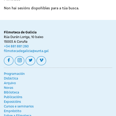
Non hai sesións dispoñibles para a túa busca.
Filmoteca de Galicia
Rúa Durán Loriga, 10 baixo
15003 A Coruña
+34 881 881 260
filmotecadegalicia@xunta.gal
facebook
instagram
twitter
vimeo
Programación
Didáctica
Arquivo
Novas
Biblioteca
Publicacións
Exposicións
Cursos e seminarios
Empréstito
Sobre a Filmoteca