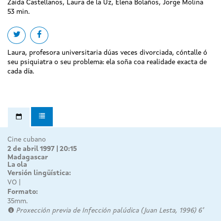
Zaida Castellanos, Laura de la Uz, Elena Bolaños, Jorge Molina
53 min.
Share on twitter
Share on facebook
Laura, profesora universitaria dúas veces divorciada, cóntalle ó
seu psiquiatra o seu problema: ela soña coa realidade exacta de
cada día.
Cine cubano
2 de abril 1997 | 20:15
Madagascar
La ola
Versión lingüística:
VO
Formato:
35mm.
Proxección previa de Infección palúdica (Juan Lesta, 1996) 6'