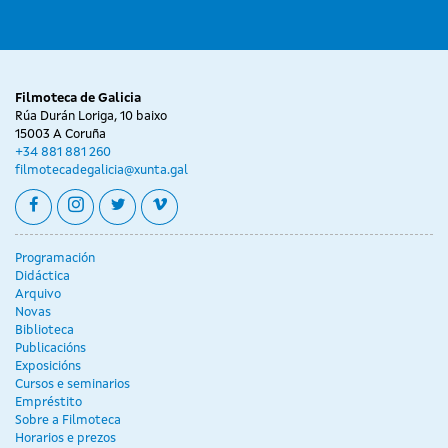
Filmoteca de Galicia
Rúa Durán Loriga, 10 baixo
15003 A Coruña
+34 881 881 260
filmotecadegalicia@xunta.gal
facebook
instagram
twitter
vimeo
Programación
Didáctica
Arquivo
Novas
Biblioteca
Publicacións
Exposicións
Cursos e seminarios
Empréstito
Sobre a Filmoteca
Horarios e prezos