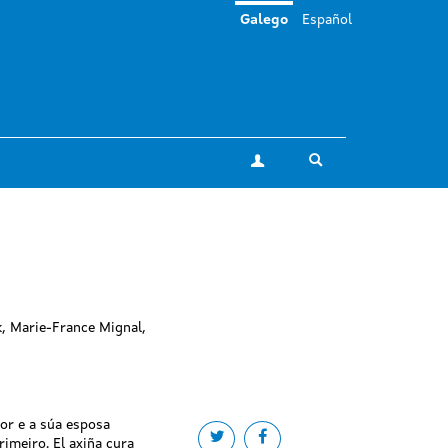
Galego
Español
Toggle search
A miña conta
k, Marie-France Mignal,
tor e a súa esposa
Share on twitter
Share on facebook
rimeiro. El axiña cura