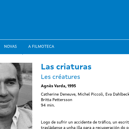
NOVAS
A FILMOTECA
Las criaturas
Les créatures
Agnès Varda, 1995
Catherine Deneuve, Michel Piccoli, Eva Dahlbec
Britta Pettersson
94 min.
Logo de sufrir un accidente de tráfico, un escri
trasládanse a unha illa para a recuperación do p