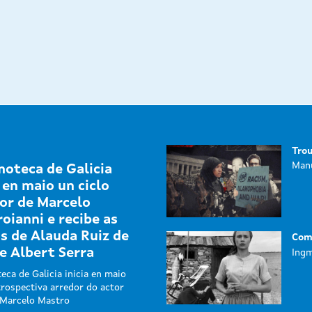
Tro
Manu
moteca de Galicia
a en maio un ciclo
or de Marcelo
oianni e recibe as
as de Alauda Ruiz de
Com
e Albert Serra
Ingm
eca de Galicia inicia en maio
rospectiva arredor do actor
 Marcelo Mastro