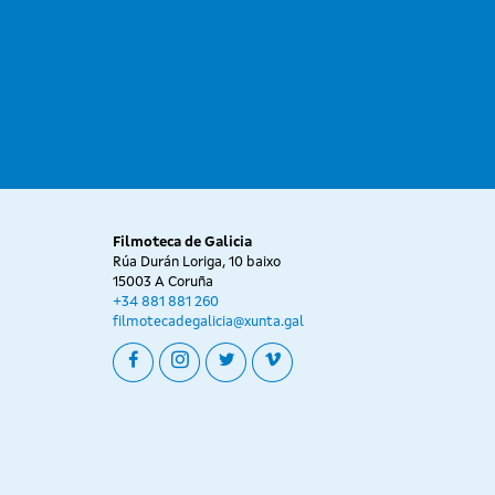
Filmoteca de Galicia
Rúa Durán Loriga, 10 baixo
15003 A Coruña
+34 881 881 260
filmotecadegalicia@xunta.gal
facebook
instagram
twitter
vimeo