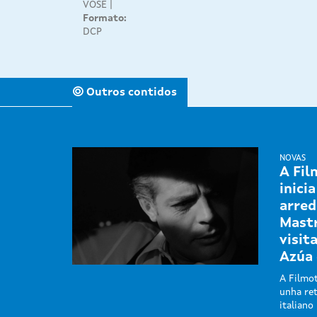
VOSE
Formato:
DCP
Outros contidos
NOVAS
A Fil
inici
arred
Mastr
visit
Azúa 
A Filmot
unha ret
italiano