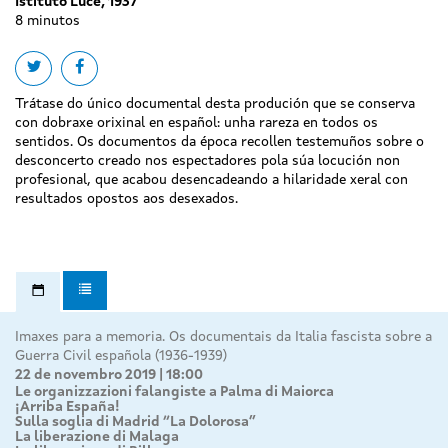
Istituto Luce, 1937
8 minutos
Share on twitter
Share on facebook
Trátase do único documental desta produción que se conserva
con dobraxe orixinal en español: unha rareza en todos os
sentidos. Os documentos da época recollen testemuños sobre o
desconcerto creado nos espectadores pola súa locución non
profesional, que acabou desencadeando a hilaridade xeral con
resultados opostos aos desexados.
Imaxes para a memoria. Os documentais da Italia fascista sobre a
Guerra Civil española (1936-1939)
22 de novembro 2019 | 18:00
Le organizzazioni falangiste a Palma di Maiorca
¡Arriba España!
Sulla soglia di Madrid “La Dolorosa”
La liberazione di Malaga