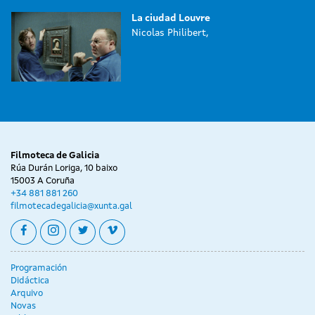
La ciudad Louvre
Nicolas Philibert,
Filmoteca de Galicia
Rúa Durán Loriga, 10 baixo
15003 A Coruña
+34 881 881 260
filmotecadegalicia@xunta.gal
facebook
instagram
twitter
vimeo
Programación
Didáctica
Arquivo
Novas