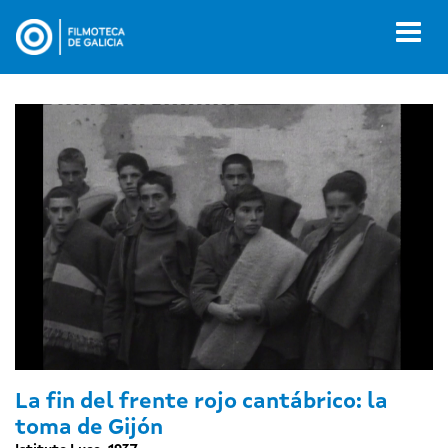
Ir
o
Toggl
contido
naviga
principal
La fin del frente rojo cantábrico: la
toma de Gijón