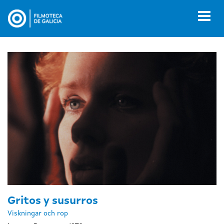
Ir
o
Toggl
contido
naviga
principal
Gritos y susurros
Viskningar och rop