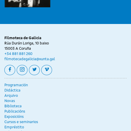
Filmoteca de Galicia
Rúa Durán Loriga, 10 baixo
15003 A Coruña
+34 881 881 260
filmotecadegalicia@xunta.gal
facebook
instagram
twitter
vimeo
Programación
Didáctica
Arquivo
Novas
Biblioteca
Publicacións
Exposicións
Cursos e seminarios
Empréstito