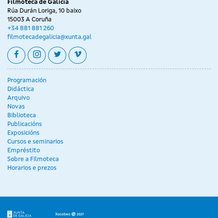
Filmoteca de Galicia
Rúa Durán Loriga, 10 baixo
15003 A Coruña
+34 881 881 260
filmotecadegalicia@xunta.gal
facebook
instagram
twitter
vimeo
Programación
Didáctica
Arquivo
Novas
Biblioteca
Publicacións
Exposicións
Cursos e seminarios
Empréstito
Sobre a Filmoteca
Horarios e prezos