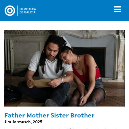
Ir
o
Toggl
contido
naviga
principal
Father Mother Sister Brother
Jim Jarmusch, 2025