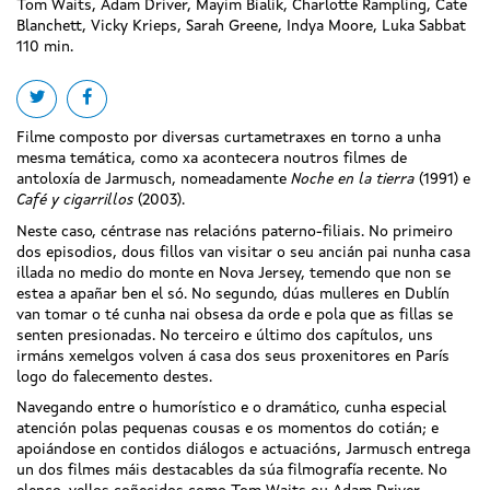
Tom Waits, Adam Driver, Mayim Bialik, Charlotte Rampling, Cate
Blanchett, Vicky Krieps, Sarah Greene, Indya Moore, Luka Sabbat
110 min.
Share on twitter
Share on facebook
Filme composto por diversas curtametraxes en torno a unha
mesma temática, como xa acontecera noutros filmes de
antoloxía de Jarmusch, nomeadamente
Noche en la tierra
(1991) e
Café y cigarrillos
(2003).
Neste caso, céntrase nas relacións paterno-filiais. No primeiro
dos episodios, dous fillos van visitar o seu ancián pai nunha casa
illada no medio do monte en Nova Jersey, temendo que non se
estea a apañar ben el só. No segundo, dúas mulleres en Dublín
van tomar o té cunha nai obsesa da orde e pola que as fillas se
senten presionadas. No terceiro e último dos capítulos, uns
irmáns xemelgos volven á casa dos seus proxenitores en París
logo do falecemento destes.
Navegando entre o humorístico e o dramático, cunha especial
atención polas pequenas cousas e os momentos do cotián; e
apoiándose en contidos diálogos e actuacións, Jarmusch entrega
un dos filmes máis destacables da súa filmografía recente. No