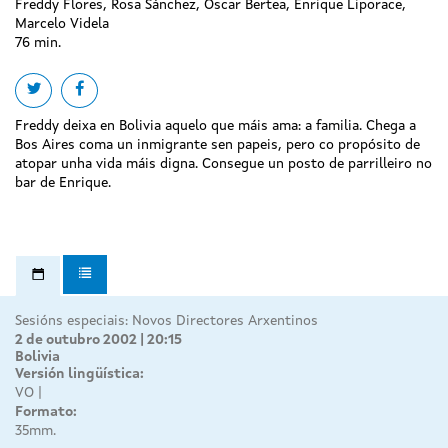
Freddy Flores, Rosa Sánchez, Óscar Bertea, Enrique Liporace,
Marcelo Videla
76 min.
Share on twitter
Share on facebook
Freddy deixa en Bolivia aquelo que máis ama: a familia. Chega a
Bos Aires coma un inmigrante sen papeis, pero co propósito de
atopar unha vida máis digna. Consegue un posto de parrilleiro no
bar de Enrique.
Sesións especiais: Novos Directores Arxentinos
2 de outubro 2002 | 20:15
Bolivia
Versión lingüística:
VO
Formato:
35mm.