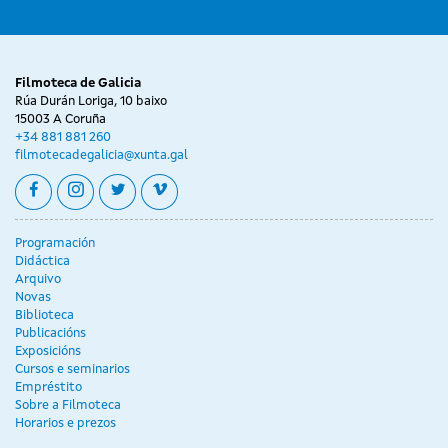
Filmoteca de Galicia
Rúa Durán Loriga, 10 baixo
15003 A Coruña
+34 881 881 260
filmotecadegalicia@xunta.gal
facebook
instagram
twitter
vimeo
Programación
Didáctica
Arquivo
Novas
Biblioteca
Publicacións
Exposicións
Cursos e seminarios
Empréstito
Sobre a Filmoteca
Horarios e prezos