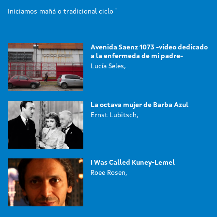
Iniciamos mañá o tradicional ciclo '
Avenida Saenz 1073 -video dedicado
a la enfermeda de mi padre-
Lucía Seles,
La octava mujer de Barba Azul
Ernst Lubitsch,
I Was Called Kuney-Lemel
Roee Rosen,