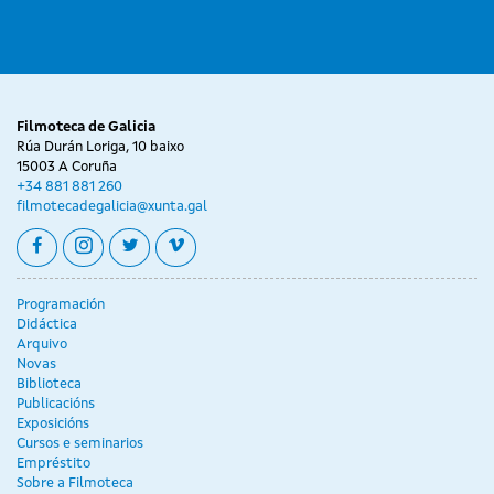
Filmoteca de Galicia
Rúa Durán Loriga, 10 baixo
15003 A Coruña
+34 881 881 260
filmotecadegalicia@xunta.gal
facebook
instagram
twitter
vimeo
Programación
Didáctica
Arquivo
Novas
Biblioteca
Publicacións
Exposicións
Cursos e seminarios
Empréstito
Sobre a Filmoteca