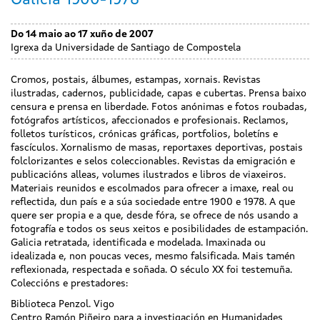
Galicia 1900-1978
Do 14 maio ao 17 xuño de 2007
Igrexa da Universidade de Santiago de Compostela
Cromos, postais, álbumes, estampas, xornais. Revistas
ilustradas, cadernos, publicidade, capas e cubertas. Prensa baixo
censura e prensa en liberdade. Fotos anónimas e fotos roubadas,
fotógrafos artísticos, afeccionados e profesionais. Reclamos,
folletos turísticos, crónicas gráficas, portfolios, boletíns e
fascículos. Xornalismo de masas, reportaxes deportivas, postais
folclorizantes e selos coleccionables. Revistas da emigración e
publicacións alleas, volumes ilustrados e libros de viaxeiros.
Materiais reunidos e escolmados para ofrecer a imaxe, real ou
reflectida, dun país e a súa sociedade entre 1900 e 1978. A que
quere ser propia e a que, desde fóra, se ofrece de nós usando a
fotografía e todos os seus xeitos e posibilidades de estampación.
Galicia retratada, identificada e modelada. Imaxinada ou
idealizada e, non poucas veces, mesmo falsificada. Mais tamén
reflexionada, respectada e soñada. O século XX foi testemuña.
Coleccións e prestadores:
Biblioteca Penzol. Vigo
Centro Ramón Piñeiro para a investigación en Humanidades