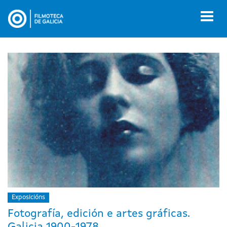
Ir
o
Toggl
contido
naviga
principal
Exposicións
Fotografía, edición e artes gráficas.